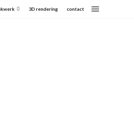
ukwerk
3D rendering
contact