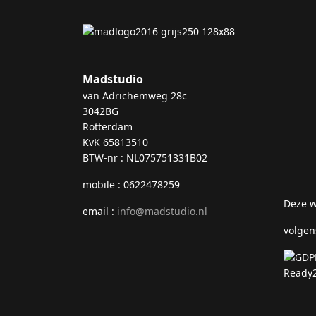
Madstudio
van Adrichemweg 28c
3042BG
Rotterdam
KvK 65813510
BTW-nr : NL075751331B02
mobile : 0622478259
Deze w
email :
info@madstudio.nl
volgen